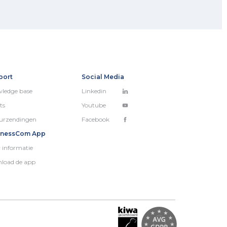
port
Social Media
ledge base
Linkedin
ts
Youtube
urzendingen
Facebook
inessCom App
 informatie
load de app