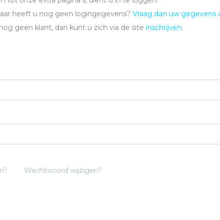
 tot onze extra pagina's, dient u in te loggen.
maar heeft u nog geen logingegevens?
Vraag dan uw gegevens 
 nog geen klant, dan kunt u zich via de site
inschrijven
.
n?
Wachtwoord wijzigen?