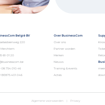
inessCom België BV
Over BusinessCom
Sup
selsesteenweg 220
Over ons
Know
5 Merchtem
Partner worden
Ticke
15 69 01 20
Merken
Reto
o@businesscom.be
Nieuws
Bus
 08.754.010.46
Training & events
meer
 BE875.401.046
Acties
down
Algemene voorwaarden
|
Privacy