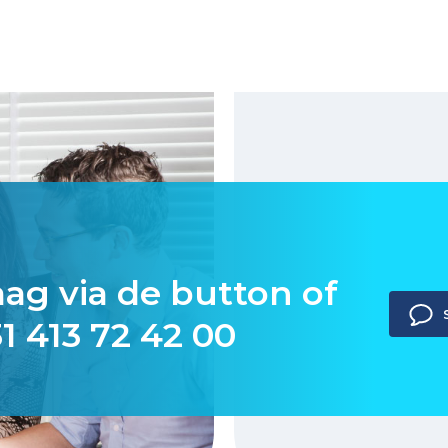
aag via de button of
1 413 72 42 00