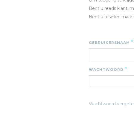
Om toegang te krijgen
Bent u reeds klant, 
Bent u reseller, maar
*
GEBRUIKERSNAAM
*
WACHTWOORD
Wachtwoord vergete