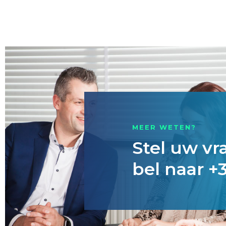
MEER WETEN?
Stel uw vr
bel naar +3