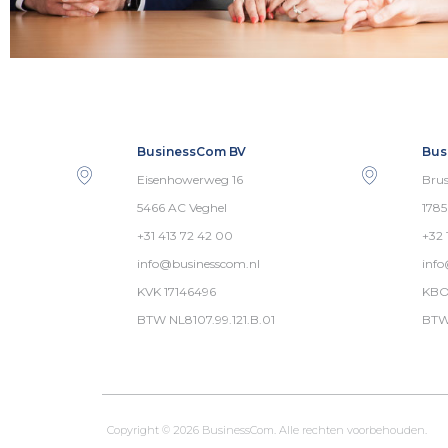
BusinessCom BV
Bus
Eisenhowerweg 16
Brus
5466 AC Veghel
178
+31 413 72 42 00
+32 
info@businesscom.nl
inf
KVK 17146496
KBO
BTW NL8107.99.121.B.01
BTW
Copyright © 2026 BusinessCom. Alle rechten voorbehouden.