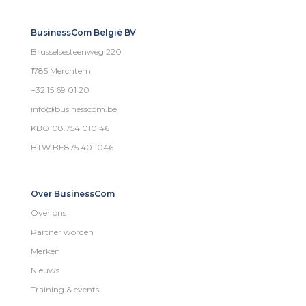
BusinessCom België BV
Brusselsesteenweg 220
1785 Merchtem
+32 15 69 01 20
info@businesscom.be
KBO 08.754.010.46
BTW BE875.401.046
Over BusinessCom
Over ons
Partner worden
Merken
Nieuws
Training & events