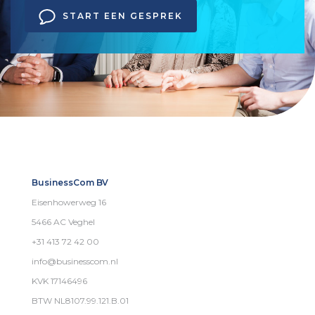
START EEN GESPREK
BusinessCom BV
Eisenhowerweg 16
5466 AC Veghel
+31 413 72 42 00
info@businesscom.nl
KVK 17146496
BTW NL8107.99.121.B.01