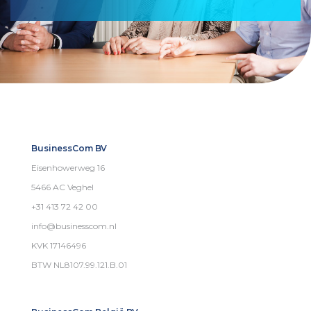
BusinessCom BV
Eisenhowerweg 16
5466 AC Veghel
+31 413 72 42 00
info@businesscom.nl
KVK 17146496
BTW NL8107.99.121.B.01