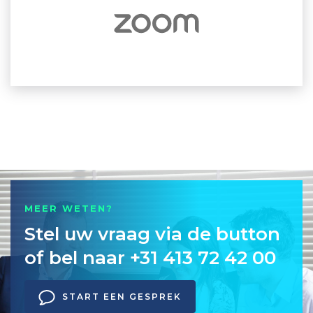
MEER WETEN?
Stel uw vraag via de button
of bel naar +31 413 72 42 00
START EEN GESPREK