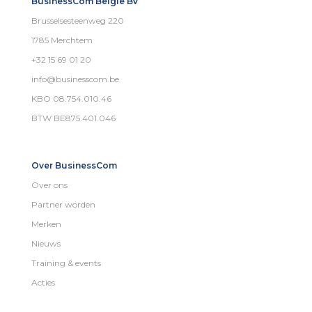
BusinessCom België BV
Brusselsesteenweg 220
1785 Merchtem
+32 15 69 01 20
info@businesscom.be
KBO 08.754.010.46
BTW BE875.401.046
Over BusinessCom
Over ons
Partner worden
Merken
Nieuws
Training & events
Acties