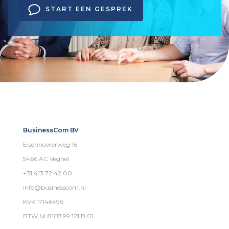
START EEN GESPREK
BusinessCom BV
Eisenhowerweg 16
5466 AC Veghel
+31 413 72 42 00
info@businesscom.nl
KVK 17146496
BTW NL8107.99.121.B.01