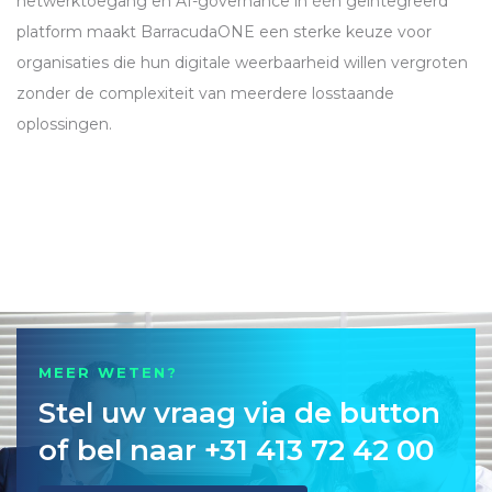
netwerktoegang en AI-governance in één geïntegreerd
platform maakt BarracudaONE een sterke keuze voor
organisaties die hun digitale weerbaarheid willen vergroten
zonder de complexiteit van meerdere losstaande
oplossingen.
MEER WETEN?
Stel uw vraag via de button
of bel naar +31 413 72 42 00