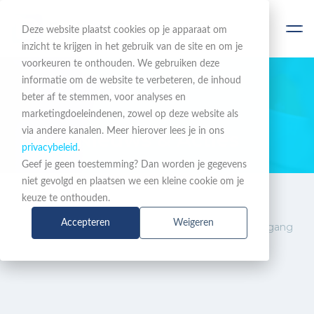
Deze website plaatst cookies op je apparaat om
inzicht te krijgen in het gebruik van de site en om je
voorkeuren te onthouden. We gebruiken deze
informatie om de website te verbeteren, de inhoud
beter af te stemmen, voor analyses en
BLIJF OP DE HOOGTE
marketingdoeleindenen, zowel op deze website als
via andere kanalen. Meer hierover lees je in ons
Nieuws & Acties
privacybeleid
.
Geef je geen toestemming? Dan worden je gegevens
niet gevolgd en plaatsen we een kleine cookie om je
Nieuws
BarracudaONE: nieuwe
keuze te onthouden.
&
mogelijkheden voor e-
Accepteren
Weigeren
Acties
mailbeveiliging, netwerktoegang
en AI