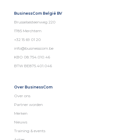
BusinessCom België BV
Brusselsesteenweg 220
1785 Merchtem
+32 15 69 01 20
info@businesscom.be
KBO 08.754.010.46
BTW BE875.401.046
Over BusinessCom
Over ons
Partner worden
Merken
Nieuws
Training & events
Acties