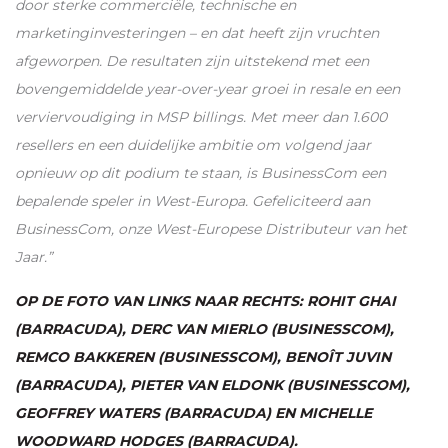
door sterke commerciële, technische en
marketinginvesteringen – en dat heeft zijn vruchten
afgeworpen. De resultaten zijn uitstekend met een
bovengemiddelde year-over-year groei in resale en een
verviervoudiging in
MSP
billings. Met meer dan 1.600
resellers en een duidelijke ambitie om volgend jaar
opnieuw op dit podium te staan, is BusinessCom een
bepalende speler in West-Europa. Gefeliciteerd aan
BusinessCom, onze West-Europese Distributeur van het
Jaar.”
OP DE FOTO VAN LINKS NAAR RECHTS: ROHIT GHAI
(BARRACUDA), DERC VAN MIERLO (BUSINESSCOM),
REMCO BAKKEREN (BUSINESSCOM), BENOÎT JUVIN
(BARRACUDA), PIETER VAN ELDONK (BUSINESSCOM),
GEOFFREY WATERS (BARRACUDA) EN MICHELLE
WOODWARD HODGES (BARRACUDA).