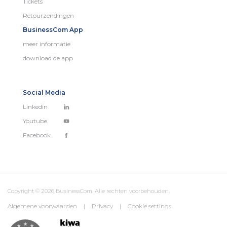
Tickets
Retourzendingen
BusinessCom App
meer informatie
download de app
Social Media
Linkedin
Youtube
Facebook
Copyright © 2026 BusinessCom. Alle rechten voorbehouden.
Algemene voorwaarden
|
Privacy
|
Cookie settings