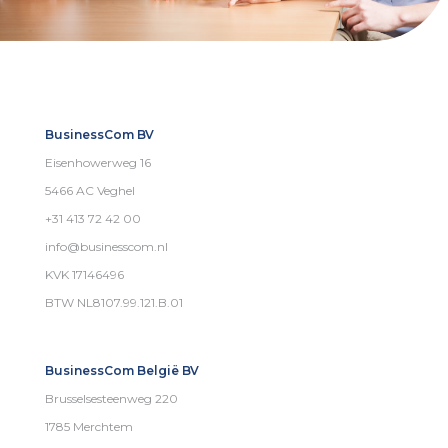
BusinessCom BV
Eisenhowerweg 16
5466 AC Veghel
+31 413 72 42 00
info@businesscom.nl
KVK 17146496
BTW NL8107.99.121.B.01
BusinessCom België BV
Brusselsesteenweg 220
1785 Merchtem