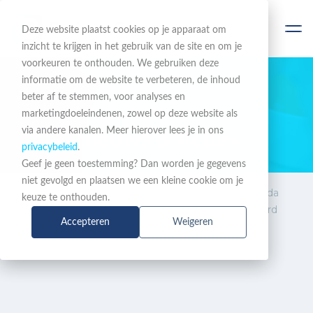
Deze website plaatst cookies op je apparaat om
inzicht te krijgen in het gebruik van de site en om je
voorkeuren te onthouden. We gebruiken deze
informatie om de website te verbeteren, de inhoud
beter af te stemmen, voor analyses en
BLIJF OP DE HOOGTE
marketingdoeleindenen, zowel op deze website als
via andere kanalen. Meer hierover lees je in ons
Nieuws & Acties
privacybeleid
.
Geef je geen toestemming? Dan worden je gegevens
niet gevolgd en plaatsen we een kleine cookie om je
Nieuws
BusinessCom wint Barracuda
keuze te onthouden.
& Acties
Distributor of the Year Award
Accepteren
Weigeren
2026