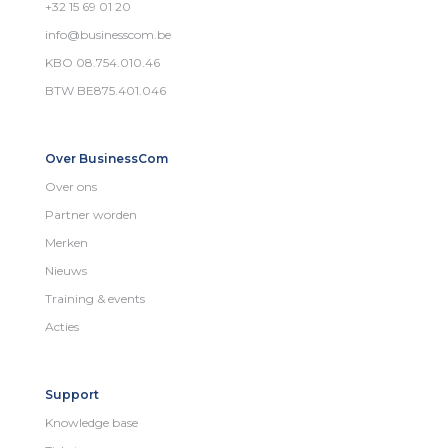
+32 15 69 01 20
info@businesscom.be
KBO 08.754.010.46
BTW BE875.401.046
Over BusinessCom
Over ons
Partner worden
Merken
Nieuws
Training & events
Acties
Support
Knowledge base