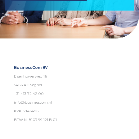
BusinessCom BV
Eisenhowerweg 16
5466 AC Veghel
+31 413 72 42 00
info@businesscom.nl
KVK 17146496
BTW NL8107.99.121.B.01