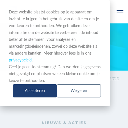
Deze website plaatst cookies op je apparaat om
inzicht te krijgen in het gebruik van de site en om je
voorkeuren te onthouden. We gebruiken deze
informatie om de website te verbeteren, de inhoud
beter af te stemmen, voor analyses en
BLIJF OP DE HOOGTE
marketingdoeleindenen, zowel op deze website als
via andere kanalen. Meer hierover lees je in ons
Nieuws & Acties
privacybeleid
.
Geef je geen toestemming? Dan worden je gegevens
niet gevolgd en plaatsen we een kleine cookie om je
Nieuws
Event: Cybersecurity Live 2026 -
keuze te onthouden.
& Acties
Houd je klant uit de krant!
Accepteren
Weigeren
NIEUWS & ACTIES