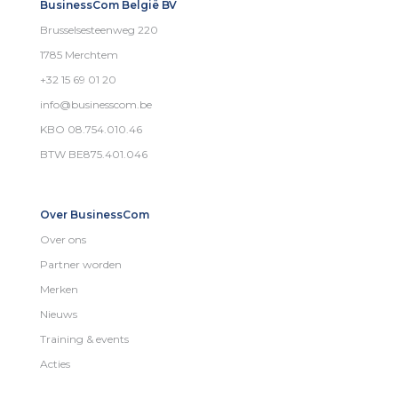
BusinessCom België BV
Brusselsesteenweg 220
1785 Merchtem
+32 15 69 01 20
info@businesscom.be
KBO 08.754.010.46
BTW BE875.401.046
Over BusinessCom
Over ons
Partner worden
Merken
Nieuws
Training & events
Acties