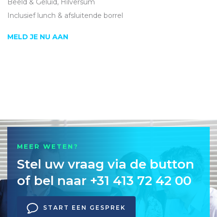
Beeld & Geluid, Hilversum
Inclusief lunch & afsluitende borrel
MELD JE NU AAN
MEER WETEN?
Stel uw vraag via de button
of bel naar +31 413 72 42 00
START EEN GESPREK