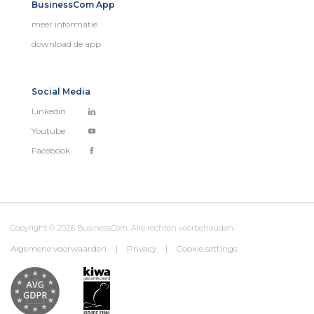
BusinessCom App
meer informatie
download de app
Social Media
Linkedin
Youtube
Facebook
Copyright © 2026 BusinessCom. Alle rechten voorbehouden.
Algemene voorwaarden
|
Privacy
|
Cookie settings