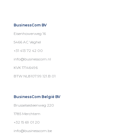
BusinessCom BV
Eisenhowerweg 16
5466 AC Veghel
+31 413 72 42 00
info@businesscom.nl
KVK 17146496
BTW NL8107.99.121.B.01
BusinessCom België BV
Brusselsesteenweg 220
1785 Merchtem
+32 15 69 01 20
info@businesscom.be