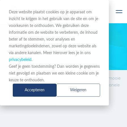
Deze website plaatst cookies op je apparaat om
inzicht te krijgen in het gebruik van de site en om je
voorkeuren te onthouden. We gebruiken deze
informatie om de website te verbeteren, de inhoud
beter af te stemmen, voor analyses en
BLIJF OP DE HOOGTE
marketingdoeleindenen, zowel op deze website als
via andere kanalen. Meer hierover lees je in ons
Nieuws & Acties
privacybeleid
.
Geef je geen toestemming? Dan worden je gegevens
niet gevolgd en plaatsen we een kleine cookie om je
Nieuws
Integratie Teams en Xelion: mooie
keuze te onthouden.
&
samenwerking voor professionele
Accepteren
Weigeren
Acties
communicatie