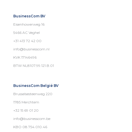
BusinessCom BV
Eisenhowerweg 16
5466 AC Veghel
+31 413 72 42 00
info@businesscom.nl
KVK 17146496
BTW NL8107.99.121.B.01
BusinessCom België BV
Brusselsesteenweg 220
1785 Merchtem
+32 15 69 01 20
info@businesscom.be
KBO 08.754.010.46