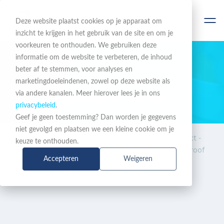
Deze website plaatst cookies op je apparaat om
inzicht te krijgen in het gebruik van de site en om je
voorkeuren te onthouden. We gebruiken deze
informatie om de website te verbeteren, de inhoud
beter af te stemmen, voor analyses en
BLIJF OP DE HOOGTE
marketingdoeleindenen, zowel op deze website als
via andere kanalen. Meer hierover lees je in ons
Nieuws & Acties
privacybeleid
.
Geef je geen toestemming? Dan worden je gegevens
niet gevolgd en plaatsen we een kleine cookie om je
Nieuws
Interview: 2N en My-Connect -
keuze te onthouden.
&
samen bouwen aan futureproof
Accepteren
Weigeren
Acties
toegangsoplossingen