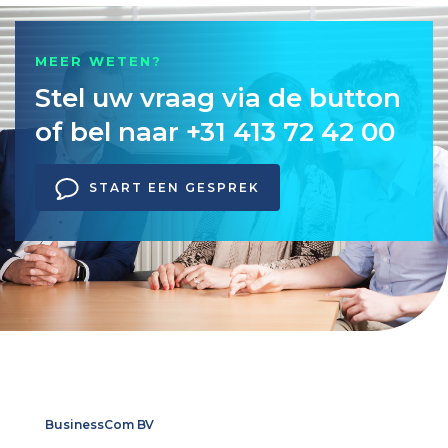
MEER WETEN?
Stel uw vraag via de button
of bel naar +31 413 72 42 00
START EEN GESPREK
BusinessCom BV