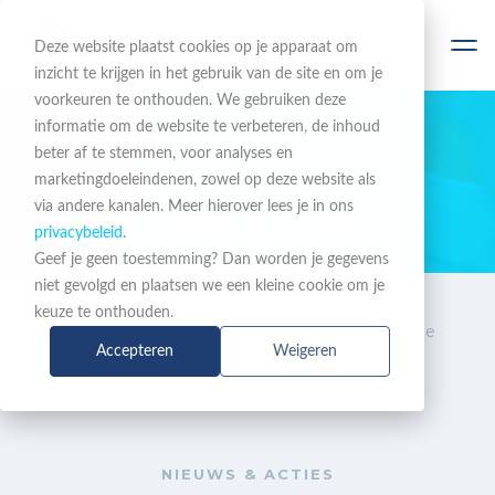
Deze website plaatst cookies op je apparaat om
inzicht te krijgen in het gebruik van de site en om je
voorkeuren te onthouden. We gebruiken deze
informatie om de website te verbeteren, de inhoud
beter af te stemmen, voor analyses en
BLIJF OP DE HOOGTE
marketingdoeleindenen, zowel op deze website als
via andere kanalen. Meer hierover lees je in ons
Nieuws & Acties
privacybeleid
.
Geef je geen toestemming? Dan worden je gegevens
niet gevolgd en plaatsen we een kleine cookie om je
Nieuws &
LANCOM verlengt
keuze te onthouden.
Acties
spectaculaire switch-actie
Accepteren
Weigeren
NIEUWS & ACTIES