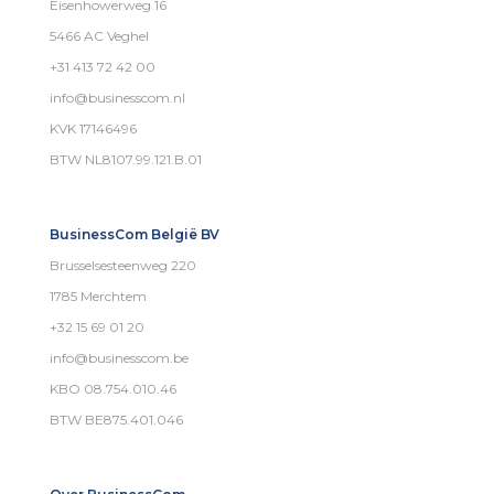
Eisenhowerweg 16
5466 AC Veghel
+31 413 72 42 00
info@businesscom.nl
KVK 17146496
BTW NL8107.99.121.B.01
BusinessCom België BV
Brusselsesteenweg 220
1785 Merchtem
+32 15 69 01 20
info@businesscom.be
KBO 08.754.010.46
BTW BE875.401.046