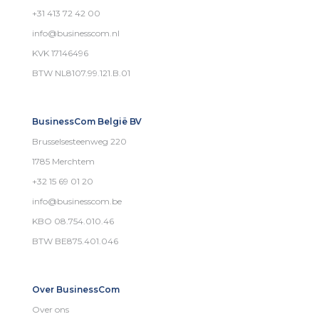
+31 413 72 42 00
info@businesscom.nl
KVK 17146496
BTW NL8107.99.121.B.01
BusinessCom België BV
Brusselsesteenweg 220
1785 Merchtem
+32 15 69 01 20
info@businesscom.be
KBO 08.754.010.46
BTW BE875.401.046
Over BusinessCom
Over ons