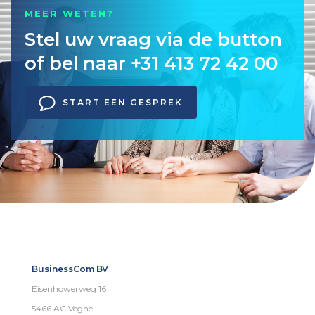
MEER WETEN?
Stel uw vraag via de button
of bel naar +31 413 72 42 00
START EEN GESPREK
BusinessCom BV
Eisenhowerweg 16
5466 AC Veghel