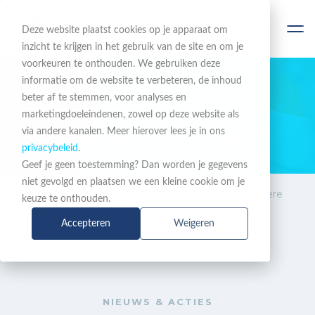
Deze website plaatst cookies op je apparaat om
inzicht te krijgen in het gebruik van de site en om je
voorkeuren te onthouden. We gebruiken deze
informatie om de website te verbeteren, de inhoud
beter af te stemmen, voor analyses en
BLIJF OP DE HOOGTE
marketingdoeleindenen, zowel op deze website als
via andere kanalen. Meer hierover lees je in ons
Nieuws & Acties
privacybeleid
.
Geef je geen toestemming? Dan worden je gegevens
niet gevolgd en plaatsen we een kleine cookie om je
Nieuws &
Mitel: 7 stappen voor betere
keuze te onthouden.
Acties
communicatie in de zorg
Accepteren
Weigeren
NIEUWS & ACTIES