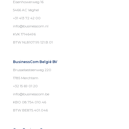
Eisenhowerweg 16
5466 AC Veghel
+31 413 72 42 00
info@businesscom.nl
KVK 17146496
BTW NL8107.99.121.B.01
BusinessCom België BV
Brusselsesteenweg 220
1785 Merchtem
+32 15 69 01 20
info@businesscom.be
KBO 08.754.010.46
BTW BE875.401.046