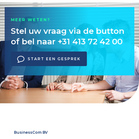
MEER WETEN?
Stel uw vraag via de button
of bel naar +31 413 72 42 00
START EEN GESPREK
BusinessCom BV