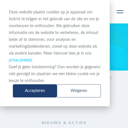
Deze website plaatst cookies op je apparaat om
inzicht te krijgen in het gebruik van de site en om je
voorkeuren te onthouden. We gebruiken deze
informatie om de website te verbeteren, de inhoud
beter af te stemmen, voor analyses en
BLIJF OP DE HOOGTE
marketingdoeleindenen, zowel op deze website als
via andere kanalen. Meer hierover lees je in ons
Nieuws & Acties
privacybeleid
.
Geef je geen toestemming? Dan worden je gegevens
niet gevolgd en plaatsen we een kleine cookie om je
Nieuws &
Nieuwe Mitel SIP-DECT
keuze te onthouden.
Acties
700d promo
Accepteren
Weigeren
NIEUWS & ACTIES