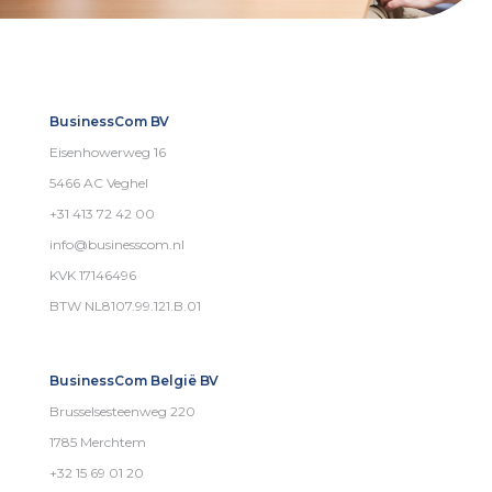
BusinessCom BV
Eisenhowerweg 16
5466 AC Veghel
+31 413 72 42 00
info@businesscom.nl
KVK 17146496
BTW NL8107.99.121.B.01
BusinessCom België BV
Brusselsesteenweg 220
1785 Merchtem
+32 15 69 01 20