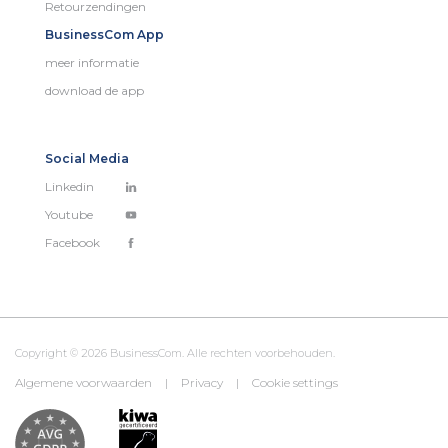
Retourzendingen
BusinessCom App
meer informatie
download de app
Social Media
Linkedin
Youtube
Facebook
Copyright © 2026 BusinessCom. Alle rechten voorbehouden.
Algemene voorwaarden
|
Privacy
|
Cookie settings