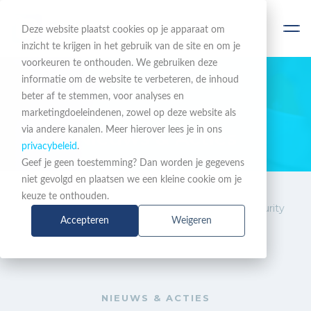
Deze website plaatst cookies op je apparaat om
inzicht te krijgen in het gebruik van de site en om je
voorkeuren te onthouden. We gebruiken deze
informatie om de website te verbeteren, de inhoud
beter af te stemmen, voor analyses en
BLIJF OP DE HOOGTE
marketingdoeleindenen, zowel op deze website als
via andere kanalen. Meer hierover lees je in ons
Nieuws & Acties
privacybeleid
.
Geef je geen toestemming? Dan worden je gegevens
niet gevolgd en plaatsen we een kleine cookie om je
Nieuws &
Nieuwe promo Barracuda
keuze te onthouden.
Acties
Managed XDR Cloud Security
Accepteren
Weigeren
NIEUWS & ACTIES