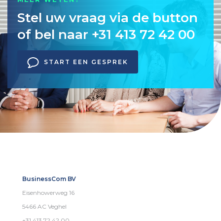
Stel uw vraag via de button
of bel naar +31 413 72 42 00
START EEN GESPREK
BusinessCom BV
Eisenhowerweg 16
5466 AC Veghel
+31 413 72 42 00