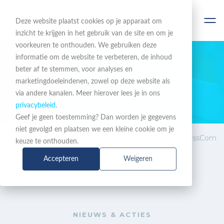
Deze website plaatst cookies op je apparaat om
inzicht te krijgen in het gebruik van de site en om je
voorkeuren te onthouden. We gebruiken deze
informatie om de website te verbeteren, de inhoud
beter af te stemmen, voor analyses en
BLIJF OP DE HOOGTE
marketingdoeleindenen, zowel op deze website als
via andere kanalen. Meer hierover lees je in ons
Nieuws & Acties
privacybeleid
.
Geef je geen toestemming? Dan worden je gegevens
niet gevolgd en plaatsen we een kleine cookie om je
Nieuws &
Video aflevering 2: BusinessCom
keuze te onthouden.
Acties
en Zoom in gesprek
Accepteren
Weigeren
NIEUWS & ACTIES