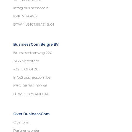
info@businesscom.nl
KVK 17146496
BTW NL8107.99.121.B.01
BusinessCom België BV
Brusselsesteenweg 220
1785 Merchtem
+32 15 69 01 20
info@businesscom.be
KBO 08.754.010.46
BTW BE875.401.046
Over BusinessCom
Over ons
Partner worden