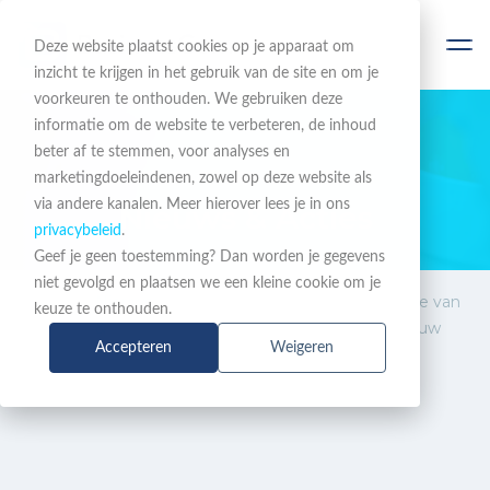
Deze website plaatst cookies op je apparaat om
inzicht te krijgen in het gebruik van de site en om je
voorkeuren te onthouden. We gebruiken deze
informatie om de website te verbeteren, de inhoud
beter af te stemmen, voor analyses en
BLIJF OP DE HOOGTE
marketingdoeleindenen, zowel op deze website als
via andere kanalen. Meer hierover lees je in ons
Nieuws & Acties
privacybeleid
.
Geef je geen toestemming? Dan worden je gegevens
niet gevolgd en plaatsen we een kleine cookie om je
Nieuws
Waarom Software Assurance van
keuze te onthouden.
&
Mitel zo belangrijk is voor jouw
Accepteren
Weigeren
Acties
klanten