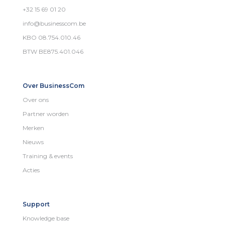
+32 15 69 01 20
info@businesscom.be
KBO 08.754.010.46
BTW BE875.401.046
Over BusinessCom
Over ons
Partner worden
Merken
Nieuws
Training & events
Acties
Support
Knowledge base