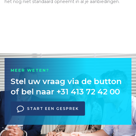
het nog niet standaard opneemt in al je aanbiedingen.
MEER WETEN?
Stel uw vraag via de button
of bel naar +31 413 72 42 00
START EEN GESPREK