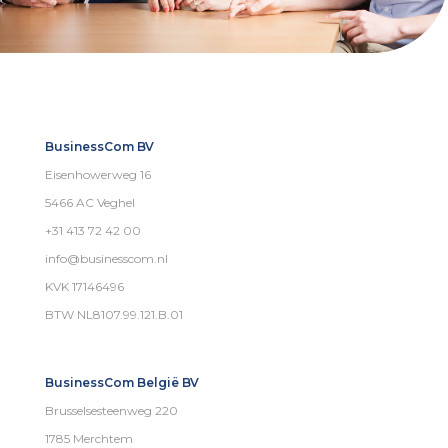
BusinessCom BV
Eisenhowerweg 16
5466 AC Veghel
+31 413 72 42 00
info@businesscom.nl
KVK 17146496
BTW NL8107.99.121.B.01
BusinessCom België BV
Brusselsesteenweg 220
1785 Merchtem