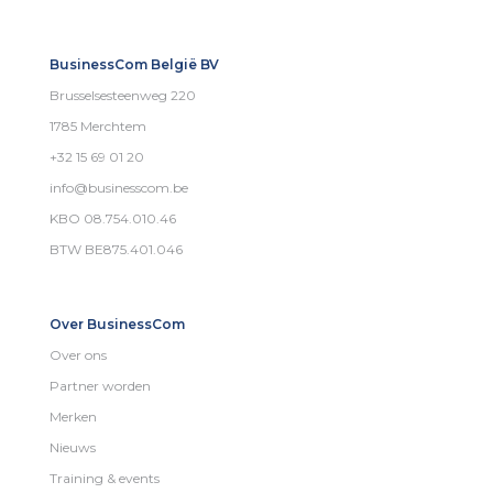
BusinessCom België BV
Brusselsesteenweg 220
1785 Merchtem
+32 15 69 01 20
info@businesscom.be
KBO 08.754.010.46
BTW BE875.401.046
Over BusinessCom
Over ons
Partner worden
Merken
Nieuws
Training & events