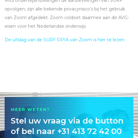
Mits onderwijsinstellingen de aanbevelingen van
SURF
opvolgen, zijn alle bekende privacyrisico’s bij het gebruik
van Zoom afgedekt. Zoom voldoet daarmee aan de
AVG
-
eisen voor het Nederlandse onderwijs.
De uitslag van de
SURF
DPIA
van Zoom is hier te lezen.
MEER WETEN?
Stel uw vraag via de button
of bel naar +31 413 72 42 00