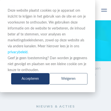
Deze website plaatst cookies op je apparaat om
inzicht te krijgen in het gebruik van de site en om je
voorkeuren te onthouden. We gebruiken deze
informatie om de website te verbeteren, de inhoud
beter af te stemmen, voor analyses en
BLIJF OP DE HOOGTE
marketingdoeleindenen, zowel op deze website als
via andere kanalen. Meer hierover lees je in ons
Nieuws & Acties
privacybeleid
.
Geef je geen toestemming? Dan worden je gegevens
niet gevolgd en plaatsen we een kleine cookie om je
Nieuws &
Zoom voldoet aan AVG-eisen
keuze te onthouden.
Acties
voor Nederlands onderwijs
Accepteren
Weigeren
NIEUWS & ACTIES