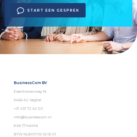
START EEN GESPREK
BusinessCom BV
Eisenhowerweg 16
5466 AC Veghel
+31 413 72 42 00
info@businesscom.nl
KVK 17146496
BTW NL8107.99.121.B.01