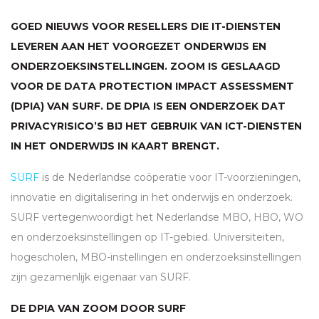
GOED NIEUWS VOOR RESELLERS DIE IT-DIENSTEN
LEVEREN AAN HET VOORGEZET ONDERWIJS EN
ONDERZOEKSINSTELLINGEN. ZOOM IS GESLAAGD
VOOR DE DATA PROTECTION IMPACT ASSESSMENT
(
DPIA
) VAN
SURF
. DE
DPIA
IS EEN ONDERZOEK DAT
PRIVACYRISICO’S BIJ HET GEBRUIK VAN
ICT
-DIENSTEN
IN HET ONDERWIJS IN KAART BRENGT.
SURF
is de Nederlandse coöperatie voor IT-voorzieningen,
innovatie en digitalisering in het onderwijs en onderzoek.
SURF
vertegenwoordigt het Nederlandse
MBO
,
HBO
, WO
en onderzoeksinstellingen op IT-gebied. Universiteiten,
hogescholen,
MBO
-instellingen en onderzoeksinstellingen
zijn gezamenlijk eigenaar van
SURF
.
DE
DPIA
VAN ZOOM DOOR
SURF